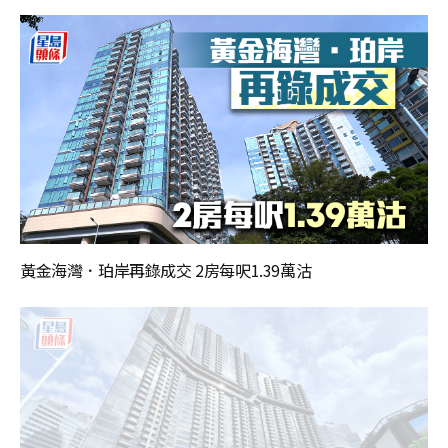
黃金海灣．珀岸再錄成交 2房每呎1.39萬沽