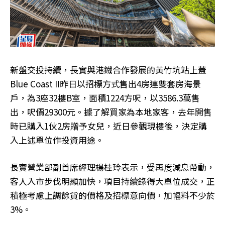
新盤交投持續，長實與港鐵合作發展的黃竹坑站上蓋
Blue Coast II昨日以招標方式售出4房連雙套房海景
戶，為3座32樓B室，面積1224方呎，以3586.3萬售
出，呎價29300元。據了解買家為本地家客，去年開售
時已購入1伙2房贈予女兒，近日參觀現樓後，決定購
入上述單位作投資用途。
長實營業部副首席經理楊桂玲表示，受再度減息帶動，
客人入市步伐明顯加快，項目持續錄得大單位成交，正
積極考慮上調餘貨的價格及招標意向價，加幅料不少於
3%。