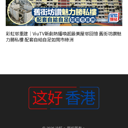
彩虹邨重建｜ViuTV新劇熱播喚起最美屋邨回憶 舊街坊讚魅
力勝私樓 配套自給自足如鬧市綠洲
© 2026 这好。 版权所有。