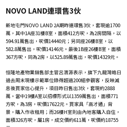
NOVO LAND連環售3伙
新地屯門NOVO LAND 2A期昨連環售3伙，套現逾1700
萬，其中1A座31樓B室，面積412方呎，為2房間隔，以
594.91萬售出，呎價14440元；另同座26樓B室，以
582.8萬售出，呎價14146元。最後1B座26樓B室，面積
367方呎，同為2房，以525.89萬售出，呎價14329元。
恒隆地產物業銷售部主管呂渭源表示，旗下九龍灣皓日
過去周末現樓示範單位錄得超過200組參觀客，反映減
息後買家信心提升，項目昨日售出3伙，套現約2888
萬。當中19樓A室以招標形式以1359萬售出，面積771
方呎，為3房，呎價17622元。買家具「高才通」背
景，購入作收租用；而26樓H室則由內地客購入自住，
面積326方呎，屬1房，成交價約611萬，呎價約18755