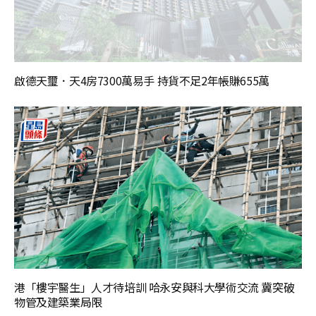
啟德天璽．天4房7300萬易手 持貨不足2年帳賺655萬
港「樓宇醫生」人才待培訓 哈永安與科大學術交流 冀突破
物管及建築業局限