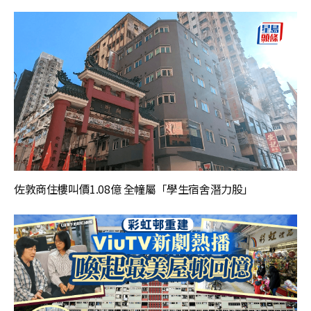
佐敦商住樓叫價1.08億 全幢屬「學生宿舍潛力股」