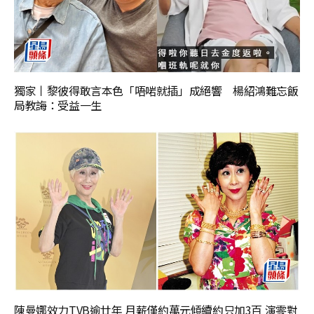
獨家丨黎彼得敢言本色「唔啱就插」成絕響 楊紹鴻難忘飯
局教誨：受益一生
陳曼娜效力TVB逾廿年 月薪僅約萬元傾續約只加3百 演零對