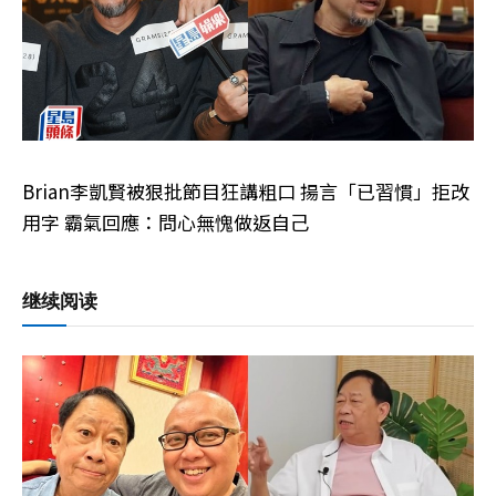
Brian李凱賢被狠批節目狂講粗口 揚言「已習慣」拒改
用字 霸氣回應：問心無愧做返自己
继续阅读