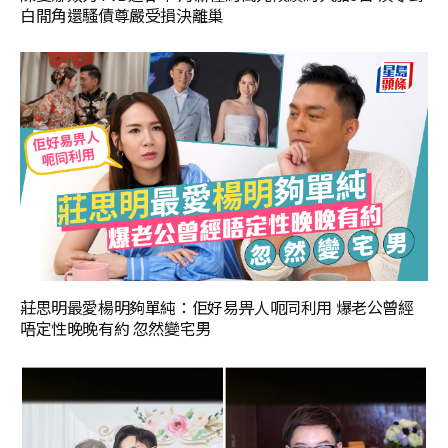
白閒角還騷債尊嚴受損決離巢
莊思明最愛楊明夠單純：佢好易畀人呃同利用 爆老公曾經
唔定性晚晚有約 忽然變宅男