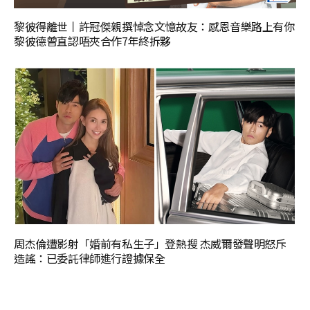
黎彼得離世丨許冠傑親撰悼念文憶故友：感恩音樂路上有你
黎彼德曾直認唔夾合作7年終拆夥
周杰倫遭影射「婚前有私生子」登熱搜 杰威爾發聲明怒斥
造謠：已委託律師進行證據保全