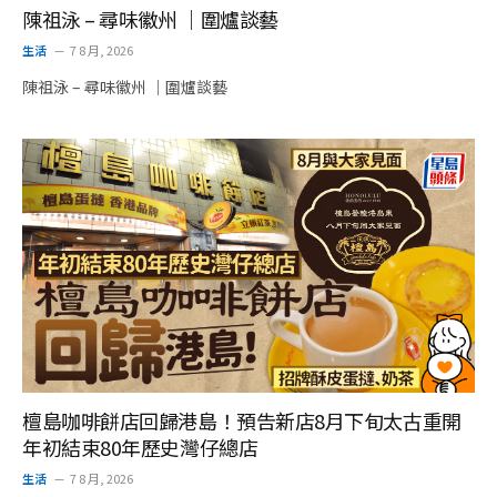
陳祖泳 – 尋味徽州 ｜圍爐談藝
生活
7 8 月, 2026
陳祖泳 – 尋味徽州 ｜圍爐談藝
檀島咖啡餅店回歸港島！預告新店8月下旬太古重開
年初結束80年歷史灣仔總店
生活
7 8 月, 2026