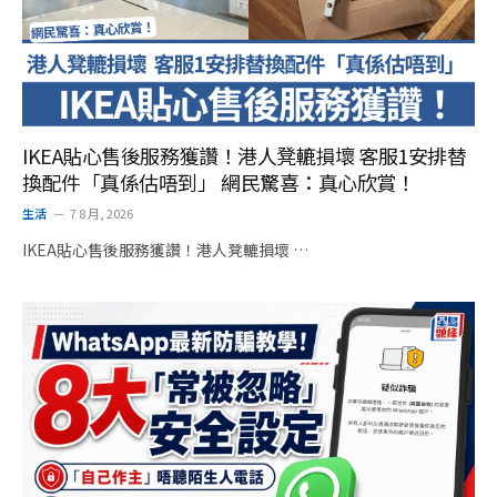
IKEA貼心售後服務獲讚！港人凳轆損壞 客服1安排替
換配件「真係估唔到」 網民驚喜：真心欣賞！
生活
7 8 月, 2026
IKEA貼心售後服務獲讚！港人凳轆損壞 …