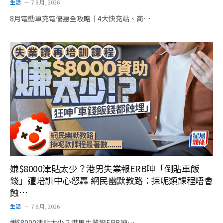
生活
7 8 月, 2026
8月電動車充電優惠全攻略｜4大快充站、商…
嫌$8000津貼太少？港男失業報ERB呻「倒貼車飯
錢」遭培訓中心怒轟 網民幽默教路：揀呢類課程唔會
蝕…
生活
7 8 月, 2026
嫌$8000津貼太少？港男失業報ERB呻…