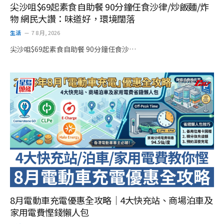
尖沙咀$69起素食自助餐 90分鐘任食沙律/炒飯麵/炸
物 網民大讚：味道好，環境闊落
生活
7 8 月, 2026
尖沙咀$69起素食自助餐 90分鐘任食沙…
8月電動車充電優惠全攻略｜4大快充站、商場泊車及
家用電費慳錢懶人包