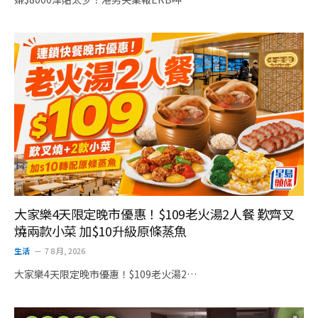
大家樂4天限定晚市優惠！$109老火湯2人餐 歎齊叉
燒兩款小菜 加$10升級原條蒸魚
生活
7 8 月, 2026
大家樂4天限定晚市優惠！$109老火湯2…