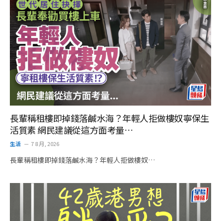
長輩稱租樓即掉錢落鹹水海？年輕人拒做樓奴寧保生
活質素 網民建議從這方面考量…
生活
7 8 月, 2026
長輩稱租樓即掉錢落鹹水海？年輕人拒做樓奴…