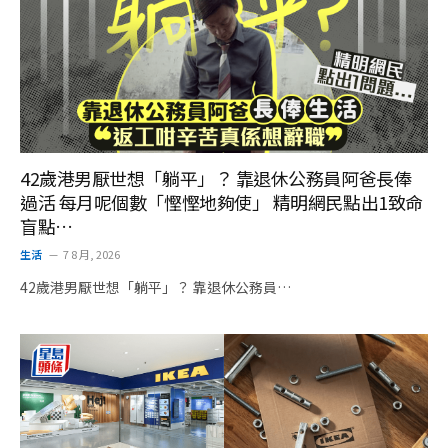
42歲港男厭世想「躺平」？ 靠退休公務員阿爸長俸
過活 每月呢個數「慳慳地夠使」 精明網民點出1致命
盲點…
生活
7 8 月, 2026
42歲港男厭世想「躺平」？ 靠退休公務員…