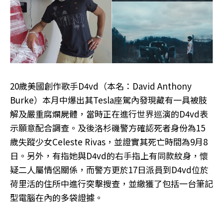
20歲美國創作歌手D4vd（本名：David Anthony
Burke）本月中爆出其Tesla座駕內發現藏有一具被肢
解及嚴重腐爛屍體，當時正在進行世界巡演的D4vd表
示願意配合調查。及後洛杉磯警方確認死者身份為15
歲失蹤少女Celeste Rivas，並證實其死亡時間為9月8
日。另外，有指她與D4vd的右手指上有同款紋身，懷
疑二人屬情侶關係，而警方更於17日派員到D4vd位於
荷里活的住所中進行突擊搜查，並繳獲了包括一台筆記
型電腦在內的多袋證據。