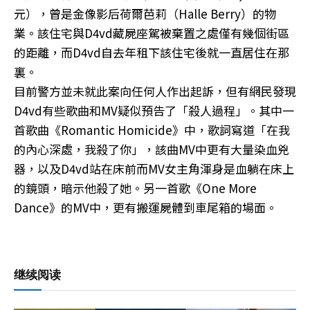
元），曾是金像影后荷爾芭莉（Halle Berry）的物
業。該住宅與D4vd藏屍座駕被棄置之處僅有幾個街區
的距離，而D4vd自去年租下該住宅後就一直居住在那
裏。
目前警方並未就此案向任何人作出起訴，但有網民發現
D4vd有些歌曲和MV疑似預告了「殺人過程」。其中一
首歌曲《Romantic Homicide》中，歌詞寫道「在我
的內心深處，我殺了你」，該曲MV中更有大量染血兇
器，以及D4vd站在床前而MV女主角渾身是血躺在床上
的鏡頭，暗示他殺了她。另一首歌《One More
Dance》的MV中，更有搬運屍體到車尾箱的場面。
继续阅读