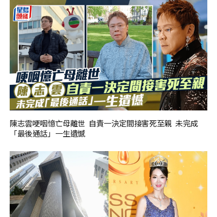
陳志雲哽咽憶亡母離世 自責一決定間接害死至親 未完成
「最後通話」一生遺憾