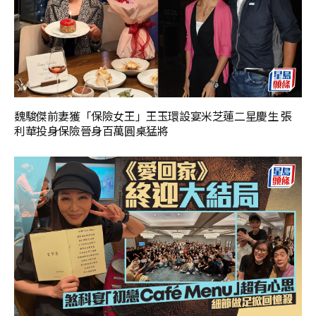
魏駿傑前妻獲「保險女王」王玉環設宴米芝蓮二星慶生 張
利華投身保險晉身百萬圓桌猛將