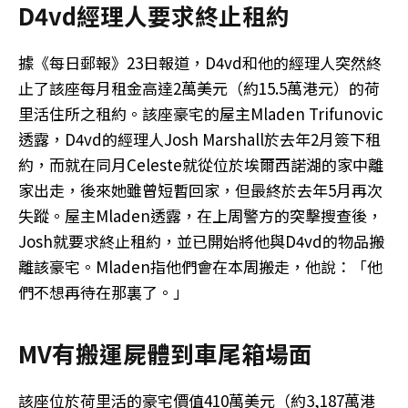
D4vd經理人要求終止租約
據《每日郵報》23日報道，D4vd和他的經理人突然終
止了該座每月租金高達2萬美元（約15.5萬港元）的荷
里活住所之租約。該座豪宅的屋主Mladen Trifunovic
透露，D4vd的經理人Josh Marshall於去年2月簽下租
約，而就在同月Celeste就從位於埃爾西諾湖的家中離
家出走，後來她雖曾短暫回家，但最終於去年5月再次
失蹤。屋主Mladen透露，在上周警方的突擊搜查後，
Josh就要求終止租約，並已開始將他與D4vd的物品搬
離該豪宅。Mladen指他們會在本周搬走，他說：「他
們不想再待在那裏了。」
MV有搬運屍體到車尾箱場面
該座位於荷里活的豪宅價值410萬美元（約3,187萬港