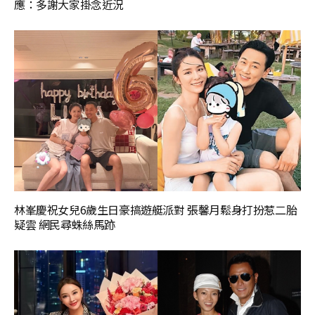
應：多謝大家掛念近況
林峯慶祝女兒6歲生日豪搞遊艇派對 張馨月鬆身打扮惹二胎
疑雲 網民尋蛛絲馬跡