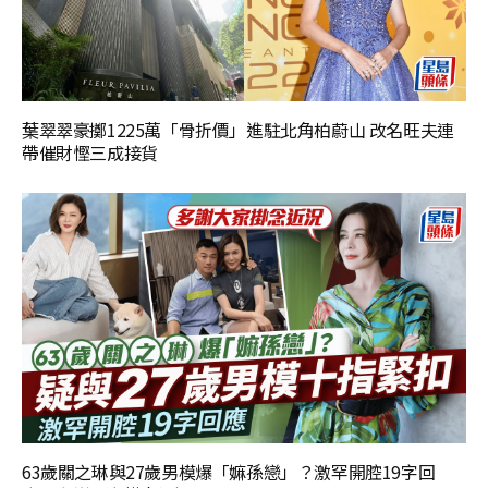
葉翠翠豪擲1225萬「骨折價」進駐北角柏蔚山 改名旺夫連
帶催財慳三成接貨
63歲關之琳與27歲男模爆「嫲孫戀」？激罕開腔19字回