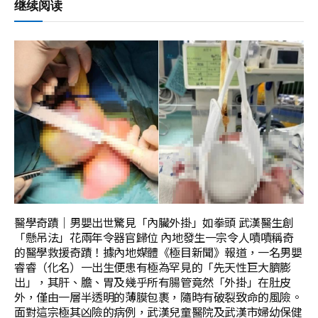
继续阅读
醫學奇蹟｜男嬰出世驚見「內臟外掛」如拳頭 武漢醫生創
「懸吊法」花兩年令器官歸位 內地發生一宗令人嘖嘖稱奇
的醫學救援奇蹟！據內地媒體《極目新聞》報道，一名男嬰
睿睿（化名）一出生便患有極為罕見的「先天性巨大臍膨
出」，其肝、膽、胃及幾乎所有腸管竟然「外掛」在肚皮
外，僅由一層半透明的薄膜包裹，隨時有破裂致命的風險。
面對這宗極其凶險的病例，武漢兒童醫院及武漢市婦幼保健