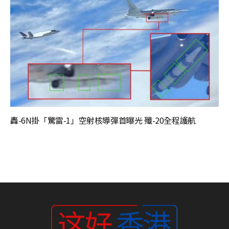
轟-6N掛「驚雷-1」空射核導彈首曝光 殲-20全程護航