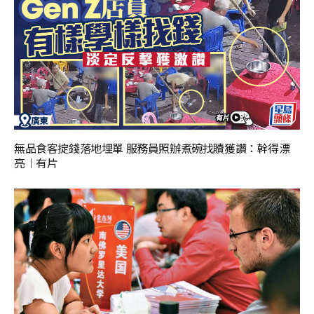
無品食客掟錢落地埋單 服務員照辦煮碗找贖獲讚：幹得漂
亮︱有片