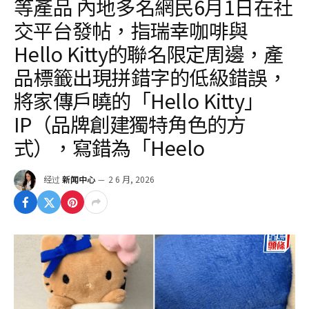
等產品 內地多名網民6月1日在社
交平台發帖，指瑞幸咖啡與
Hello Kitty的聯名限定周邊，產
品標籤出現拼錯字的低級錯誤，
將家傳戶曉的「Hello Kitty」
IP（品牌創建獨特角色的方
式），寫錯為「Heelo
经过
新闻中心
2 6 月, 2026