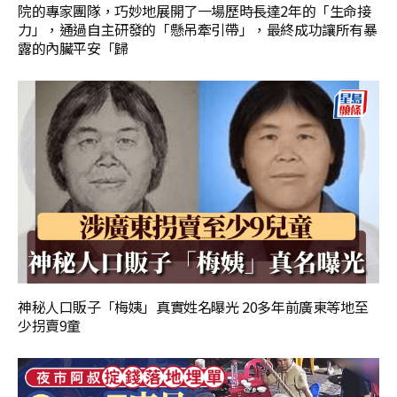
院的專家團隊，巧妙地展開了一場歷時長達2年的「生命接
力」，通過自主研發的「懸吊牽引帶」，最終成功讓所有暴
露的內臟平安「歸
神秘人口販子「梅姨」真實姓名曝光 20多年前廣東等地至
少拐賣9童