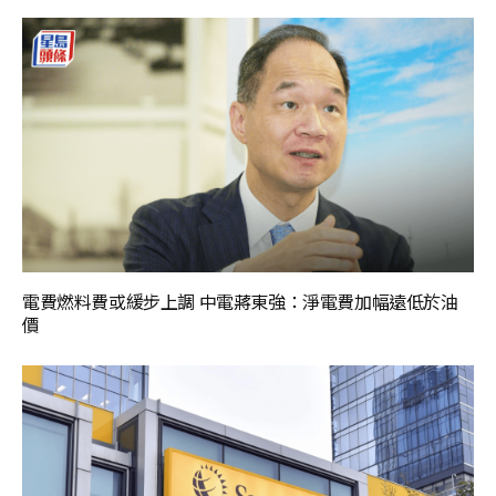
電費燃料費或緩步上調 中電蔣東強：淨電費加幅遠低於油
價