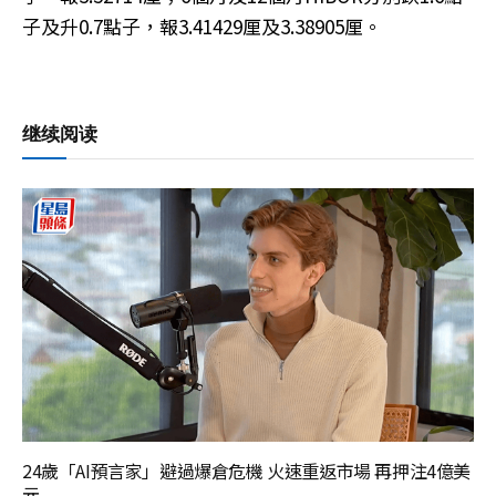
子及升0.7點子，報3.41429厘及3.38905厘。
继续阅读
24歲「AI預言家」避過爆倉危機 火速重返市場 再押注4億美
元