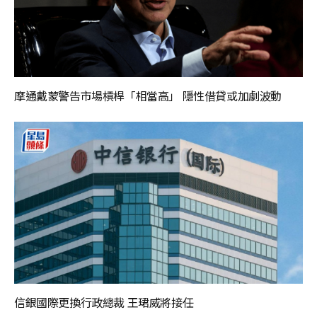
摩通戴蒙警告市場槓桿「相當高」 隱性借貸或加劇波動
信銀國際更換行政總裁 王珺威將接任