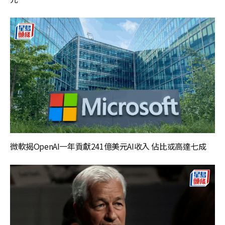
微軟揭OpenAI一年貢獻241億美元AI收入 佔比或高達七成