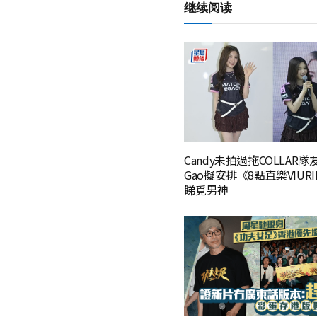
继续阅读
Candy未拍過拖COLLAR
Gao擬安排《8點直樂VIURI
睇覓男神