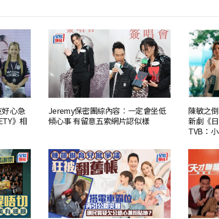
隊友好心急
Jeremy保密團綜內容︰一定會坐低
陳敏之倒
ETY》相
傾心事 有留意五索網片認似樣
新劇《日
TVB：