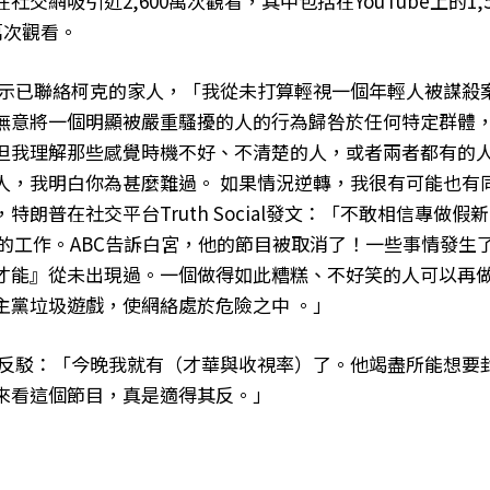
社交網吸引近2,600萬次觀看，其中包括在YouTube上的1,
0萬次觀看。
咽表示已聯絡柯克的家人，「我從未打算輕視一個年輕人被謀殺
無意將一個明顯被嚴重騷擾的人的行為歸咎於任何特定群體
但我理解那些感覺時機不好、不清楚的人，或者兩者都有的
人，我明白你為甚麼難過。 如果情況逆轉，我很有可能也有
特朗普在社交平台Truth Social發文：「不敢相信專做假新
mmel的工作。ABC告訴白宮，他的節目被取消了！一些事情發
才能』從未出現過。一個做得如此糟糕、不好笑的人可以再
民主黨垃圾遊戲，使網絡處於危險之中 。」
目即反駁：「今晚我就有（才華與收視率）了。他竭盡所能想要
來看這個節目，真是適得其反。」