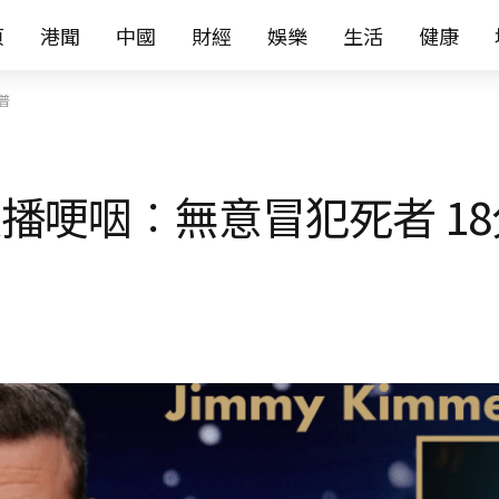
页
港聞
中國
財經
娛樂
生活
健康
普
節目復播哽咽︰無意冒犯死者 