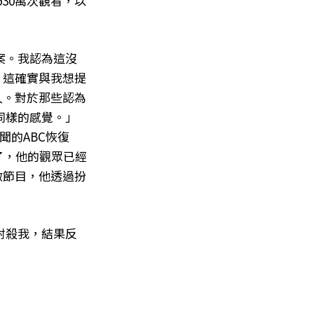
530萬次觀看，以
案。我認為這沒
，這確實與我想提
人。對於那些認為
同樣的感覺。」
聞的ABC恢復
生了，他的觀眾已經
做節目，他透過扮
封殺我，結果反