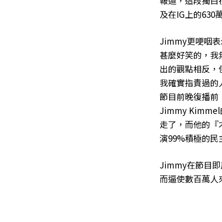
報道，這段獨白在
及在IG上的63
Jimmy更哽
甚麼好笑的，我
出的觀點相反，
我確實指責過的
節目前晚復播前，
Jimmy Ki
走了，而他的『
演99%積極的
Jimmy在節
而逼使數百萬人