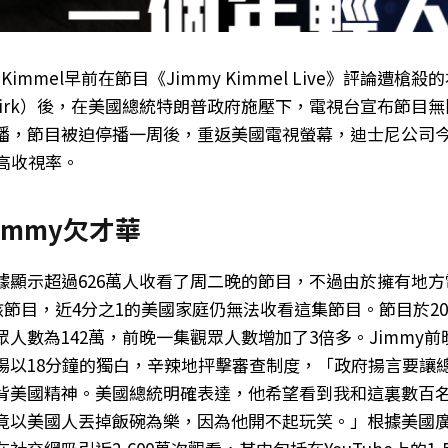
 Kimmel早前在節目《Jimmy Kimmel Live》評論遭槍
ie Kirk）後，在美國總統特朗普政府施壓下，電視台宣布節目
播，節目被迫停播一周後，重返美國電視螢幕，迪士尼公司
最高收視率。
immy欠才華
據顯示超過626萬人收看了周二晚的節目，不過由於擁有地
抵制該節目，近4分之1的美國家庭仍無法收看這集節目。節目於202
人數為142萬，前晚一集觀眾人數增加了3倍多。Jimmy
場以18分鐘的獨白，辛辣地抨擊審查制度，「政府揚言要讓
背美國精神。美國總統明確表達，他希望看到我和這裏數百
竟以美國人丟掉飯碗為樂，因為他開不起玩笑。」根據美國廣