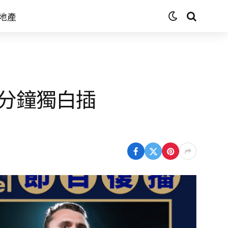
地產
18分鐘獨白插