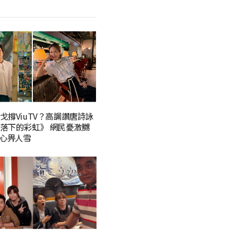
戈撐ViuTV？高調讚唐詩詠
落下的彩虹》 網民憂激嬲
小心畀人雪