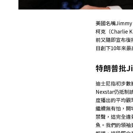
美國名嘴Jimmy
柯克（Charl
前又隨即宣布復
目創下10年來
特朗普批J
迪士尼指初步數
Nexstar仍
度播出的平均觀眾
繼續無有怕，開
禁聲，這完全違
魚。我們的領袖