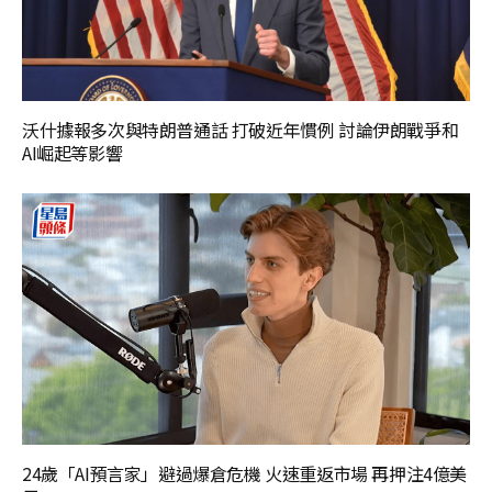
沃什據報多次與特朗普通話 打破近年慣例 討論伊朗戰爭和
AI崛起等影響
24歲「AI預言家」避過爆倉危機 火速重返市場 再押注4億美