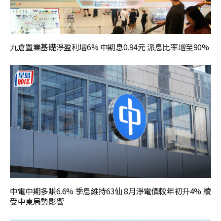
九倉置業基礎淨盈利增6% 中期息0.94元 派息比率增至90%
中電中期多賺6.6% 季息維持63仙 8月淨電價較年初升4% 續
受中東局勢影響