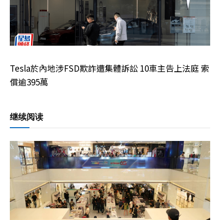
Tesla於內地涉FSD欺詐遭集體訴訟 10車主告上法庭 索
償逾395萬
继续阅读