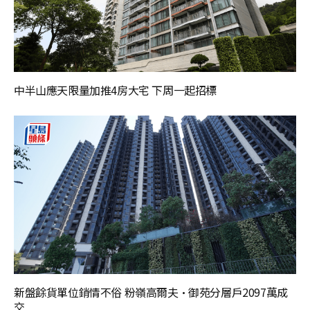
中半山應天限量加推4房大宅 下周一起招標
新盤餘貨單位銷情不俗 粉嶺高爾夫·御苑分層戶2097萬成
交