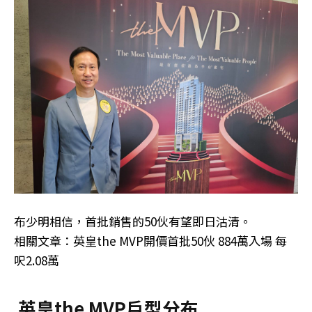
布少明相信，首批銷售的50伙有望即日沽清。
相關文章：英皇the MVP開價首批50伙 884萬入場 每
呎2.08萬
英皇the MVP戶型分布