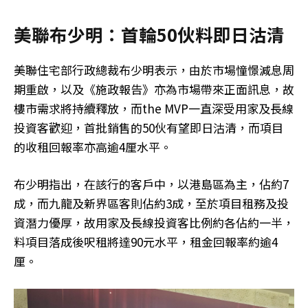
美聯布少明：首輪50伙料即日沽清
美聯住宅部行政總裁布少明表示，由於市場憧憬減息周
期重啟，以及《施政報告》亦為市場帶來正面訊息，故
樓市需求將持續釋放，而the MVP一直深受用家及長線
投資客歡迎，首批銷售的50伙有望即日沽清，而項目
的收租回報率亦高逾4厘水平。
布少明指出，在該行的客戶中，以港島區為主，佔約7
成，而九龍及新界區客則佔約3成，至於項目租務及投
資潛力優厚，故用家及長線投資客比例約各佔約一半，
料項目落成後呎租將達90元水平，租金回報率約逾4
厘。