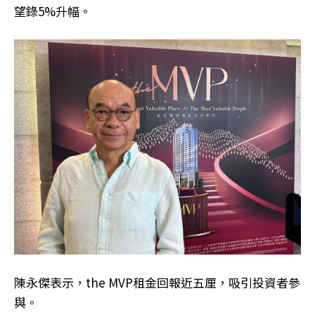
望錄5%升幅。
陳永傑表示，the MVP租金回報近五厘，吸引投資者參
與。