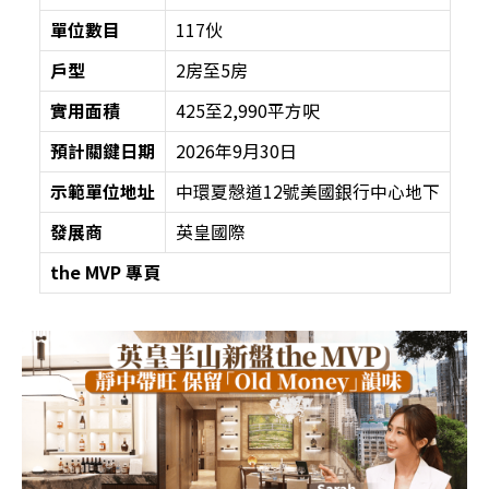
單位數目
117伙
戶型
2房至5房
實用面積
425至2,990平方呎
預計關鍵日期
2026年9月30日
示範單位地址
中環夏慤道12號美國銀行中心地下
發展商
英皇國際
the MVP
專頁