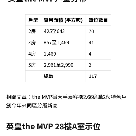
戶型
實用面積 (平方呎)
單位數目
2房
425至643
70
3房
857至1,469
41
4房
1,469
4
5房
2,961至2,990
2
總數
117
相關文章：the MVP錄大手豪客擲2.66億購2伙特色戶
創今年來同區分層新高
英皇the MVP 28樓A室示位