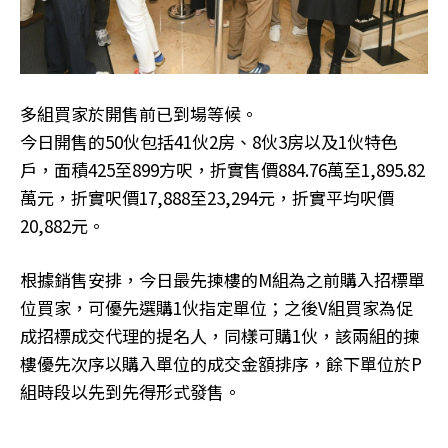
多組買家於開售前已到場等候。
今日開售的50伙包括41伙2房、8伙3房以及1伙特色
戶，面積425至899方呎，折實售價884.76萬至1,895.82
萬元，折實呎價17,888至23,294元，折實平均呎價
20,882元。
根據銷售安排，今日最先揀樓的M組為之前購入招標單
位買家，可優先選購1伙指定單位；之後V組買家為促
成招標成交代理的提名人，同樣可購1伙，該兩組的揀
樓優先次序以購入單位的成交金額排序，餘下單位於P
組時段以先到先得形式發售。