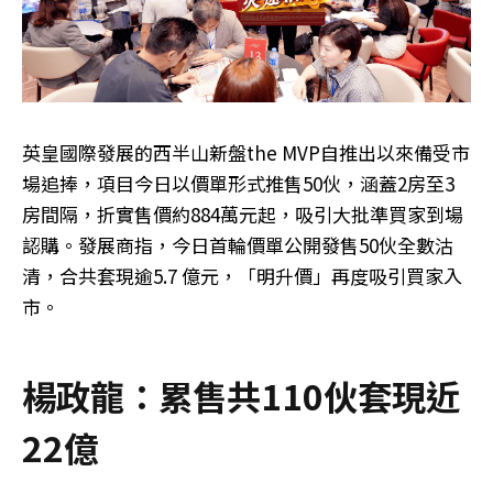
英皇國際發展的西半山新盤the MVP自推出以來備受市
場追捧，項目今日以價單形式推售50伙，涵蓋2房至3
房間隔，折實售價約884萬元起，吸引大批準買家到場
認購。發展商指，今日首輪價單公開發售50伙全數沽
清，合共套現逾5.7 億元，「明升價」再度吸引買家入
市。
楊政龍：累售共110伙套現近
22億