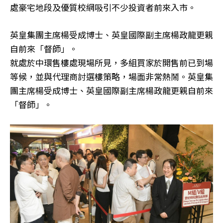
處豪宅地段及優質校網吸引不少投資者前來入市。
英皇集團主席楊受成博士、英皇國際副主席楊政龍更親
自前來「督師」。
就處於中環售樓處現場所見，多組買家於開售前已到場
等候，並與代理商討選樓策略，場面非常熱鬧。英皇集
團主席楊受成博士、英皇國際副主席楊政龍更親自前來
「督師」。