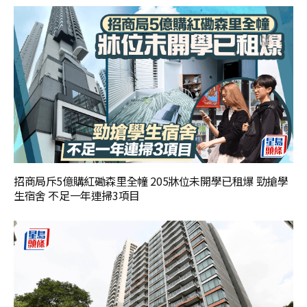
招商局斥5億購紅磡森里全幢 205牀位未開學已租爆 勁搶學
生宿舍 不足一年連掃3項目