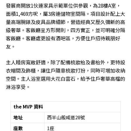
發展商開放1伙連家具示範單位供參觀，為28樓A室，
面積1,469方呎，屬3房連儲物室間隔。項目設計配上大
量高端腕錶及皮具品牌細節，營造經典又歷久彌新的高
級奢華。客飯廳呈方形開則，四方實正，並可明確分隔
客飯廳。客廳處更設有酒吧區，方便住戶招待親朋好
友。
主人睡房寬敞舒適，除了配備梳妝枱及書枱外，更特設
衣帽間及飾櫃，讓住戶隨意梳妝打扮，同時可增加收納
空間。主人浴室選用大花白雲石，給予住戶奢華高檔的
淋浴享受。
the MVP 資料
地址
西半山般咸道28號
座數
1座