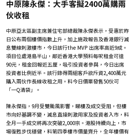
中原陳永傑：大手客擬2400萬購兩
伙收租
中原亞太區副主席兼住宅部總裁陳永傑表示，受惠於昨
日公布兩個樓價指數上升，加上施政報告及香港銀行減
息雙線刺激樓市，今日該行the MVP 出席率高近9成。
項目位處港島半山，鄰近香港大學預料每呎租金可達
90元，租金回報近五厘，吸引投資者參與，今日出席
投資者比例近半。該行錄得兩組客戶欲斥資2,400萬元
購入兩伙作長線收租之用。料今日價單發售50伙可
「一Q清袋」。
陳永傑指，9月受雙颱風影響，睇樓及成交受阻，但樓
市向好基調不變，減息直接刺激用家及投資者入市，料
全月一手成交將再次突破2,000宗。港股持續向上，市
場復甦步伐穩健，料第四季樓市價量齊升，全年樓價有