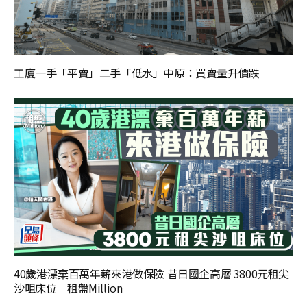
工廈一手「平賣」二手「低水」中原：買賣量升價跌
40歲港漂棄百萬年薪來港做保險 昔日國企高層 3800元租尖
沙咀床位｜租盤Million