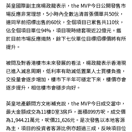
英皇國際副主席楊政龍表示，the MVP今日公開發售市
場反應非常理想，5小時內全數沽清首張價單共50伙，
連同早前招標出售的60伙，全個項目已累售共110伙，
佔全個項目單位94%，項目現時總套現近22億元。鑑
於目前市場反應熾熱，餘下七伙單位目標招標價將有所
提升。
被問及對香港樓市未來發展的看法，楊政龍表示香港現
已進入減息周期，低利率有助減低置業人士買樓負擔，
交投量會逐步增加，樓市下半年可穩定下來，樓價亦會
逐步提升，相信樓市會穩步向好。
英皇地產顧問方文彬補充說，the MVP今日成交當中，
最大金額成交為11樓D室3房戶，面積899方呎，成交價
為1,944.21萬元，呎價21,626元。是次發售以本地客源
為主，項目的投資者客源比例亦超過三成，反映項目位