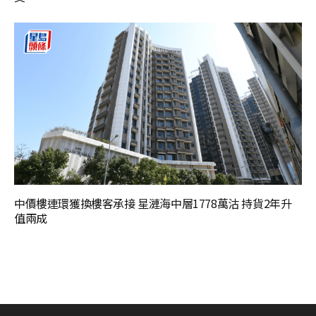
中價樓連環獲換樓客承接 星漣海中層1778萬沽 持貨2年升
值兩成