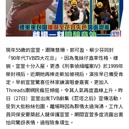
現年55歲的宣萱，跟陳慧珊、郭可盈、蔡少芬同封
「90年代TVB四大花旦」，因為鬼妹仔直率性格、樣
貌，宣萱十分入屋，更憑《刑事偵緝檔案IV》於1999年
榮封視后，近期她再捧走新加坡視后，演技早已備受肯
定。早前宣萱驚喜任林家謙演唱會嘉賓，更加入
Threads跟網民瘋狂傾偈，令其人氣再度直線上升。昨
日（27日）宣萱出席TVB劇集《巨塔之后》宣傳活動，
受到大批粉絲包圍，離場時因為群情太過洶湧，工作人
員同保安要築起人鏈保護宣萱，期間宣萱多度流露出害
怕同驚訝表情，過程險象環生。