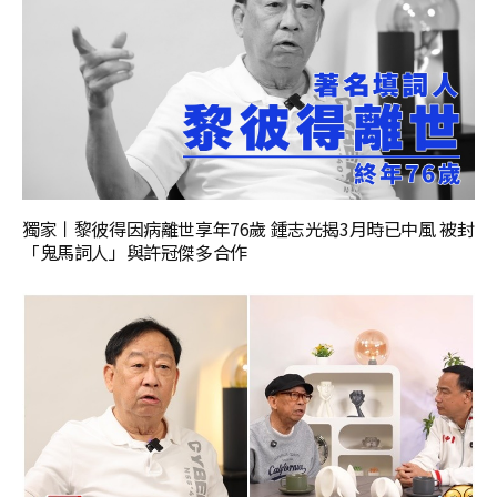
獨家丨黎彼得因病離世享年76歲 鍾志光揭3月時已中風 被封
「鬼馬詞人」與許冠傑多合作