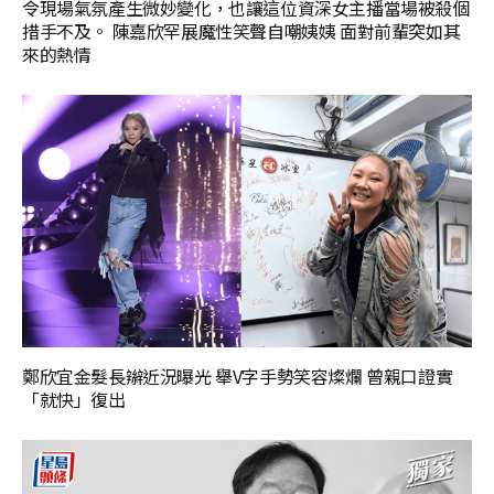
令現場氣氛產生微妙變化，也讓這位資深女主播當場被殺個
措手不及。 陳嘉欣罕展魔性笑聲自嘲姨姨 面對前輩突如其
來的熱情
鄭欣宜金髮長辮近況曝光 舉V字手勢笑容燦爛 曾親口證實
「就快」復出