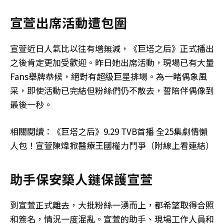
宣萱出席活動遭包圍
宣萱近日人氣比以往有增無減，《巨塔之后》正式播出
之後肯定更加受歡迎。昨日她出席活動，現場已有大量
Fans舉牌恭候，絕對有超級巨星排場。為一睹偶象風
采，即使活動已完結但粉絲們仍不散去，誓陪伴偶像到
最後一秒。
相關閱讀：《巨塔之后》9.29 TVB首播 全25集劇情懶
人包！宣萱陳煒掀醫療王國權力鬥爭（附線上看連結）
助手保安築人鏈保護宣萱
到宣萱正式離去，大批粉絲一湧而上，都希望取得合照
和簽名，情況一度混亂。宣萱的助手、現場工作人員和