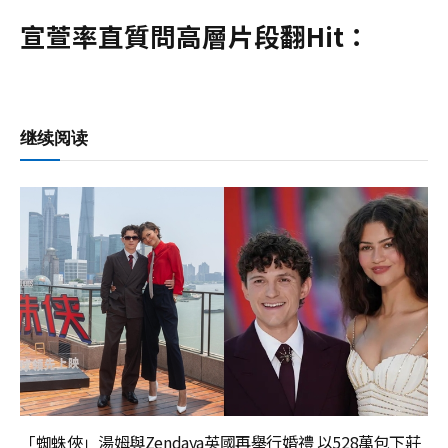
宣萱率直質問高層片段翻Hit：
继续阅读
「蜘蛛俠」湯姆與Zendaya英國再舉行婚禮 以528萬包下莊