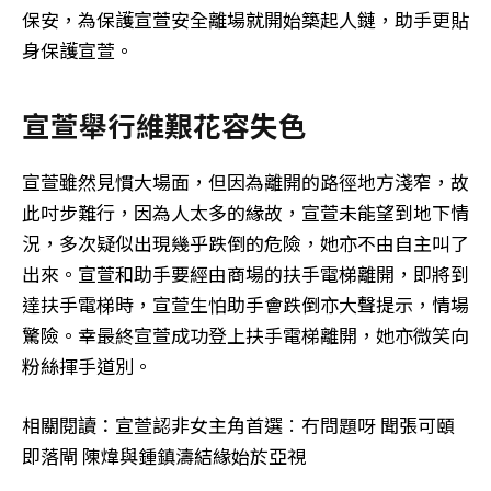
保安，為保護宣萱安全離場就開始築起人鏈，助手更貼
身保護宣萱。
宣萱舉行維艱花容失色
宣萱雖然見慣大場面，但因為離開的路徑地方淺窄，故
此吋步難行，因為人太多的緣故，宣萱未能望到地下情
況，多次疑似出現幾乎跌倒的危險，她亦不由自主叫了
出來。宣萱和助手要經由商場的扶手電梯離開，即將到
達扶手電梯時，宣萱生怕助手會跌倒亦大聲提示，情場
驚險。幸最終宣萱成功登上扶手電梯離開，她亦微笑向
粉絲揮手道別。
相關閱讀：宣萱認非女主角首選︰冇問題呀 聞張可頤
即落閘 陳煒與鍾鎮濤結緣始於亞視