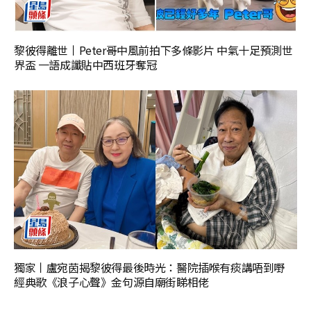
黎彼得離世丨Peter哥中風前拍下多條影片 中氣十足預測世
界盃 一語成讖貼中西班牙奪冠
獨家丨盧宛茵揭黎彼得最後時光：醫院插喉有痰講唔到嘢
經典歌《浪子心聲》金句源自廟街睇相佬