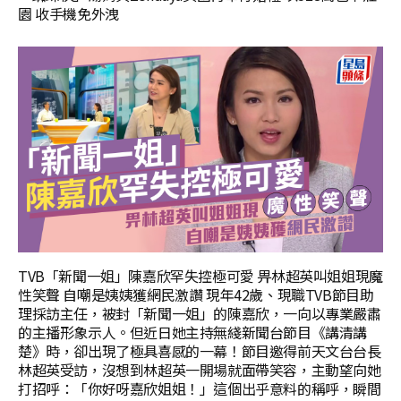
園 收手機免外洩
TVB「新聞一姐」陳嘉欣罕失控極可愛 畀林超英叫姐姐現魔
性笑聲 自嘲是姨姨獲網民激讚 現年42歲、現職TVB節目助
理採訪主任，被封「新聞一姐」的陳嘉欣，一向以專業嚴肅
的主播形象示人。但近日她主持無綫新聞台節目《講清講
楚》時，卻出現了極具喜感的一幕！節目邀得前天文台台長
林超英受訪，沒想到林超英一開場就面帶笑容，主動望向她
打招呼：「你好呀嘉欣姐姐！」這個出乎意料的稱呼，瞬間