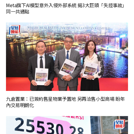
Meta旗下AI模型意外入侵外部系統 揭3大巨頭「失控事故」
同一共通點
九倉置業：已簽約售星物業予置地 另再洽售小型商場 盼年
內交易明朗化