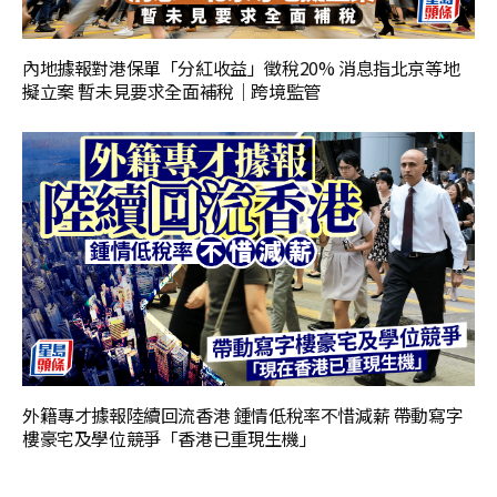
內地據報對港保單「分紅收益」徵稅20% 消息指北京等地
擬立案 暫未見要求全面補稅｜跨境監管
外籍專才據報陸續回流香港 鍾情低稅率不惜減薪 帶動寫字
樓豪宅及學位競爭「香港已重現生機」