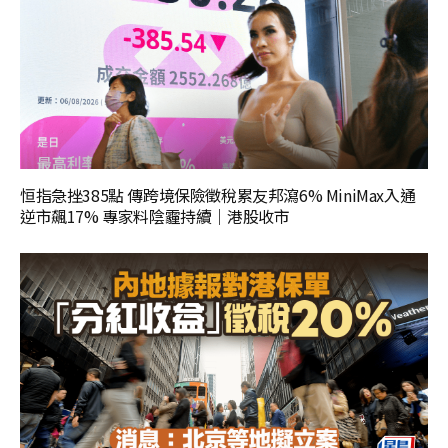
恒指急挫385點 傳跨境保險徵稅累友邦瀉6% MiniMax入通
逆市飆17% 專家料陰霾持續｜港股收市